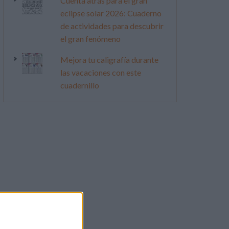
Cuenta atrás para el gran
eclipse solar 2026: Cuaderno
de actividades para descubrir
el gran fenómeno
Mejora tu caligrafía durante
las vacaciones con este
cuadernillo