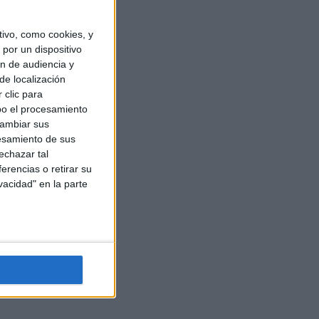
ivo, como cookies, y
por un dispositivo
ón de audiencia y
de localización
 clic para
bo el procesamiento
cambiar sus
esamiento de sus
echazar tal
erencias o retirar su
vacidad" en la parte