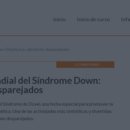
Inicio
Inicio de curso
Infa
wn: Diseña tus calcetines desparejados
1 COMENTARIO
ndial del Síndrome Down:
esparejados
 Síndrome de Down, una fecha especial para promover la
nética. Una de las actividades más simbólicas y divertidas
ines desparejados.