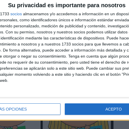
Su privacidad es importante para nosotros
dial Sindrome de Down
s 1733
socios
almacenamos y/o accedemos a información en un disposit
sonales, como identificadores únicos e información estándar enviada 
ntenido personalizado, medición de publicidad y contenido, investigaci
ORAR TU AULA
os.
Con su permiso, nosotros y nuestros socios podemos utilizar datos 
identificación mediante las características de dispositivos. Puede hacer
ntimiento a nosotros y a nuestros 1733 socios para que llevemos a ca
. De forma alternativa, puede acceder a información más detallada y 
e otorgar o negar su consentimiento.
Tenga en cuenta que algún proc
de no requerir de su consentimiento, pero usted tiene el derecho de r
referencias se aplicarán solo a este sitio web. Puede cambiar sus pref
alquier momento volviendo a este sitio y haciendo clic en el botón "Pri
 web.
ÁS OPCIONES
ACEPTO