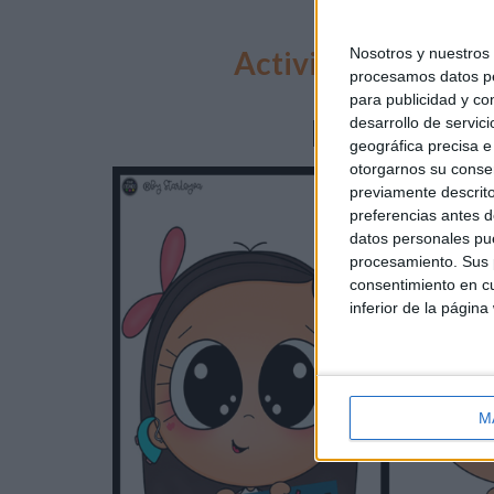
Actividad dia mun
Nosotros y nuestro
procesamos datos per
para publicidad y co
PARA DEC
desarrollo de servici
geográfica precisa e 
otorgarnos su conse
previamente descrito
preferencias antes d
datos personales pue
procesamiento. Sus p
consentimiento en cu
inferior de la página
M