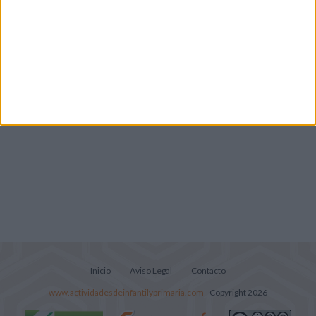
vacaciones con este cuadernillo
Lecturitas sencillas para trabajar la
comprensión lectora en nivel inicial
Inicio
Aviso Legal
Contacto
www.actividadesdeinfantilyprimaria.com
- Copyright 2026