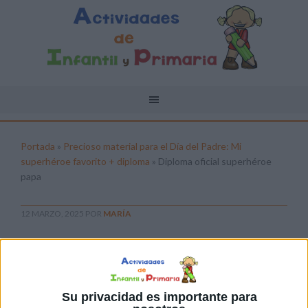
Portada
»
Precioso material para el Día del Padre: Mi
superhéroe favorito + diploma
»
Diploma oficial superhéroe
papa
12 MARZO, 2025
POR
MARÍA
Diploma oficial superhéroe papa
Pulsa sobre el enlace para descargar el
archivo:
Su privacidad es importante para