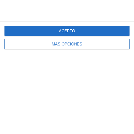
ACEPTO
MÁS OPCIONES
LO MÁS VISITADO
Primer grupo consonántico: Fichas de
lectura, identificación, trazo y escritura
Dibujos para colorear de las Guerreras K
pop
Súper librito de 500 actividades para
Infantil y Preescolar
Mejora tu caligrafía durante las