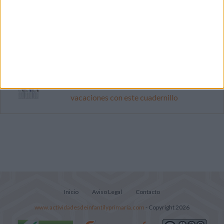
Primer grupo consonántico: Fichas de
lectura, identificación, trazo y escritura
Cuenta atrás para el gran eclipse solar
2026: Cuaderno de actividades para
descubrir el gran fenómeno
Mejora tu caligrafía durante las
vacaciones con este cuadernillo
Inicio
Aviso Legal
Contacto
www.actividadesdeinfantilyprimaria.com
- Copyright 2026