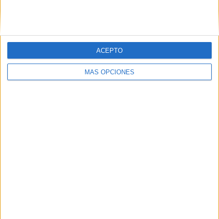
SIGUE NUESTROS TABLEROS EN
PINTEREST
ACEPTO
MÁS OPCIONES
LO MÁS VISITADO
Calendario minimalista curso 2026-2027
para docentes
Dibujos para colorear de las Guerreras K
pop