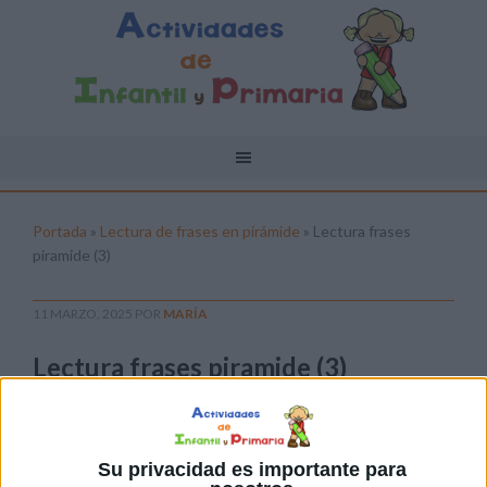
Portada
»
Lectura de frases en pirámide
»
Lectura frases
piramide (3)
11 MARZO, 2025
POR
MARÍA
Lectura frases piramide (3)
Pulsa sobre el enlace para descargar el
archivo:
Su privacidad es importante para