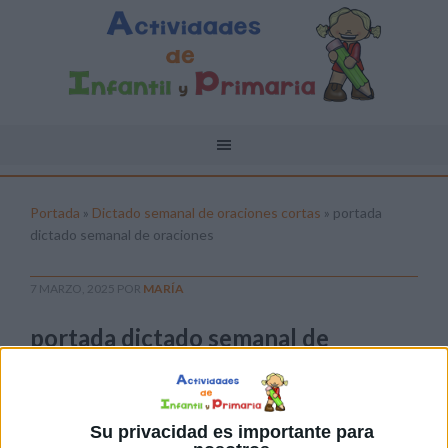
Portada
»
Dictado semanal de oraciones cortas
»
portada
dictado semanal de oraciones
7 MARZO, 2025
POR
MARÍA
portada dictado semanal de
oraciones
Pulsa sobre el enlace para descargar el
archivo:
Su privacidad es importante para