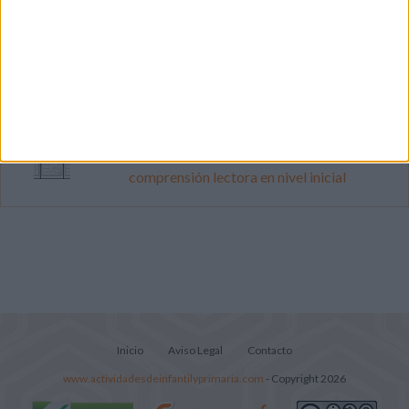
Mejora tu caligrafía durante las
vacaciones con este cuadernillo
Súper librito de 500 actividades para
Infantil y Preescolar
Lecturitas sencillas para trabajar la
comprensión lectora en nivel inicial
Inicio
Aviso Legal
Contacto
www.actividadesdeinfantilyprimaria.com
- Copyright 2026