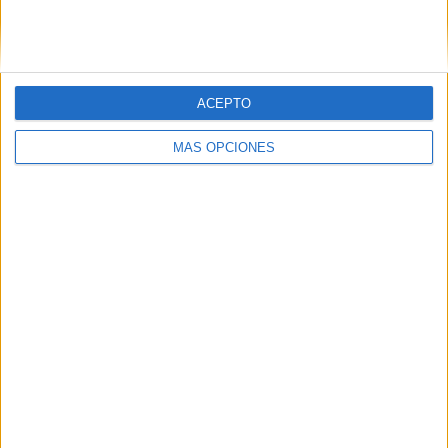
SIGUE NUESTROS TABLEROS EN
PINTEREST
ACEPTO
MÁS OPCIONES
LO MÁS VISITADO
Primer grupo consonántico: Fichas de
lectura, identificación, trazo y escritura
Dibujos para colorear de las Guerreras K
pop