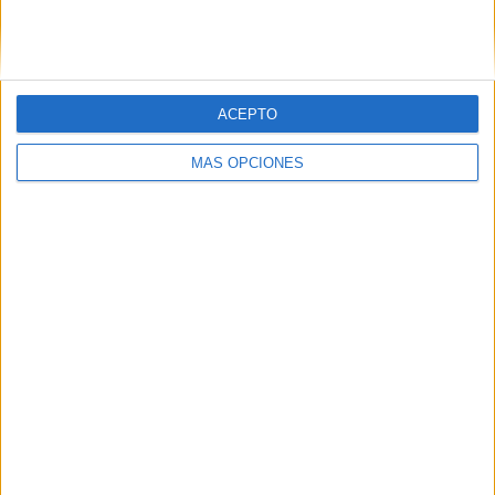
SIGUE NUESTROS TABLEROS EN
PINTEREST
ACEPTO
MÁS OPCIONES
LO MÁS VISITADO
Calendario minimalista curso 2026-2027
para docentes
Dibujos para colorear de las Guerreras K