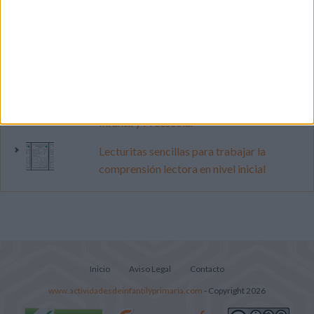
pop
Cuenta atrás para el gran eclipse solar
2026: Cuaderno de actividades para
descubrir el gran fenómeno
Súper librito de 500 actividades para
Infantil y Preescolar
Lecturitas sencillas para trabajar la
comprensión lectora en nivel inicial
Inicio
Aviso Legal
Contacto
www.actividadesdeinfantilyprimaria.com
- Copyright 2026