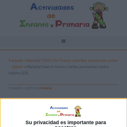
Portada
»
Material TEACCH: Frases sencillas asociación verbo
– objeto
»
Material teacch frases cortas asociacion verbo
objeto (10)
5 MARZO, 2025
POR
MARÍA
Material teacch frases cortas
asociacion verbo objeto (10)
Pulsa sobre el enlace para descargar el
Su privacidad es importante para