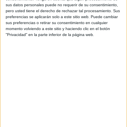
sus datos personales puede no requerir de su consentimiento,
pero usted tiene el derecho de rechazar tal procesamiento. Sus
preferencias se aplicarán solo a este sitio web. Puede cambiar
sus preferencias o retirar su consentimiento en cualquier
momento volviendo a este sitio y haciendo clic en el botón
SUSCRIBETE
"Privacidad" en la parte inferior de la página web.
Introduce tu correo electrónico para suscribirte a este blog
y recibir notificaciones de nuevas entradas.
Dirección
de
email
SUSCRIBIR
Únete a otros 371K suscriptores