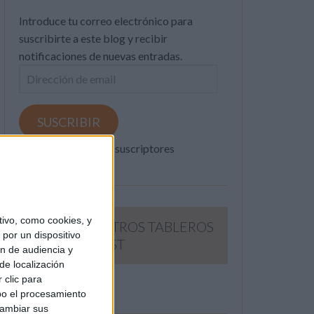
Introduce tu correo electrónico para
suscribirte a este blog y recibir
notificaciones de nuevas entradas.
Dirección
de
email
SUSCRIBIR
Únete a otros 371K suscriptores
ivo, como cookies, y
SIGUE NUESTROS TABLEROS
por un dispositivo
EN PINTEREST
ón de audiencia y
de localización
 clic para
bo el procesamiento
cambiar sus