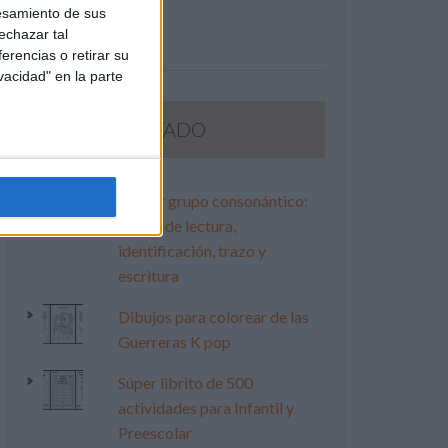
esamiento de sus
echazar tal
erencias o retirar su
vacidad" en la parte
LO MÁS VISITADO
Primer grupo consonántico:
Fichas de lectura,
identificación, trazo y
escritura
Dibujos para colorear de las
Guerreras K pop
Súper librito de 500
actividades para Infantil y
Preescolar