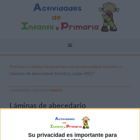
Portada
»
Láminas ilustrativas con el abecedario fonético
»
Láminas de abecedario fonético_page-0027
14 FEBRERO, 2025
POR
MARÍA
Láminas de abecedario
fonético_page-0027
Pulsa sobre el enlace para descargar el
archivo:
Su privacidad es importante para