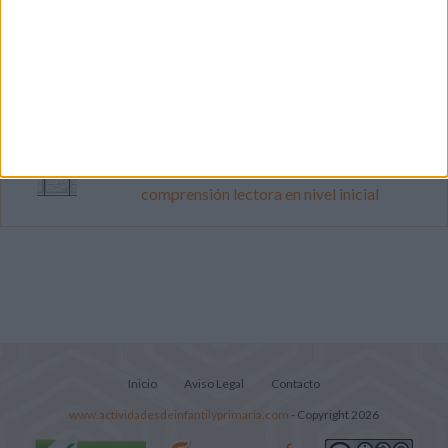
Súper librito de 500 actividades para
Infantil y Preescolar
Mejora tu caligrafía durante las
vacaciones con este cuadernillo
Lecturitas sencillas para trabajar la
comprensión lectora en nivel inicial
Inicio
Aviso Legal
Contacto
www.actividadesdeinfantilyprimaria.com
- Copyright 2026