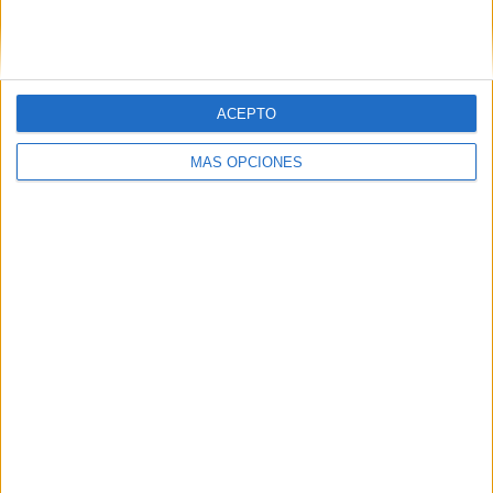
SIGUE NUESTROS TABLEROS EN
PINTEREST
ACEPTO
MÁS OPCIONES
LO MÁS VISITADO
Primer grupo consonántico: Fichas de
lectura, identificación, trazo y escritura
Dibujos para colorear de las Guerreras K
pop