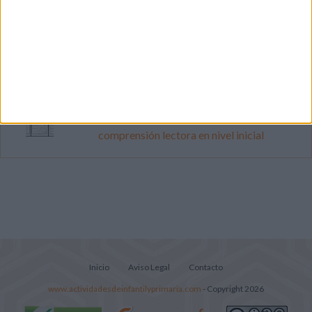
Súper librito de 500 actividades para
Infantil y Preescolar
Mejora tu caligrafía durante las
vacaciones con este cuadernillo
Lecturitas sencillas para trabajar la
comprensión lectora en nivel inicial
Inicio
Aviso Legal
Contacto
www.actividadesdeinfantilyprimaria.com
- Copyright 2026