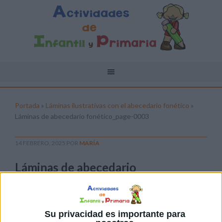
Portada
»
Láminas ilustrativas con el abecedario fonético
»
Láminas de abecedario fonético_page-0003
14 FEBRERO, 2025
POR
MARÍA
Láminas de abecedario
fonético_page-0003
Pulsa sobre el enlace para descargar el
archivo:
Su privacidad es importante para