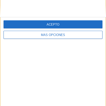
SIGUE NUESTROS TABLEROS EN
PINTEREST
ACEPTO
MÁS OPCIONES
LO MÁS VISITADO
Primer grupo consonántico: Fichas de
lectura, identificación, trazo y escritura
Dibujos para colorear de las Guerreras K
pop