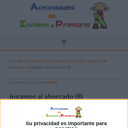
Portada
»
Divertido juego de lectoescritura: Jugamos al
ahorcado
»
Jugamos al ahorcado (8)
14 FEBRERO, 2025
POR
MARÍA
Jugamos al ahorcado (8)
Pulsa sobre el enlace para descargar el
archivo:
Su privacidad es importante para