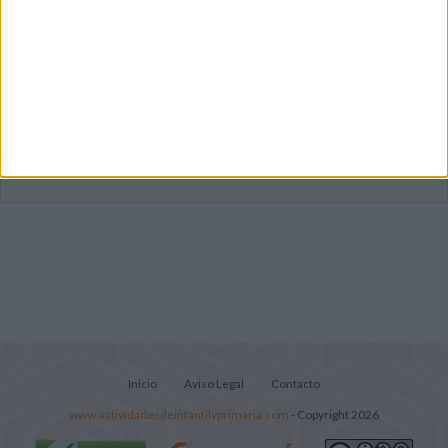
Súper librito de 500 actividades para
Infantil y Preescolar
Lecturitas sencillas para trabajar la
comprensión lectora en nivel inicial
Mejora tu caligrafía durante las
vacaciones con este cuadernillo
Inicio
Aviso Legal
Contacto
www.actividadesdeinfantilyprimaria.com
- Copyright 2026