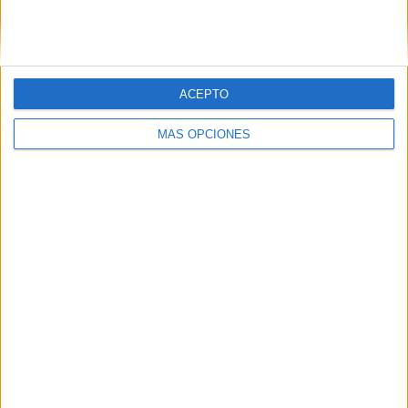
SIGUE NUESTROS TABLEROS EN
PINTEREST
ACEPTO
MÁS OPCIONES
LO MÁS VISITADO
Primer grupo consonántico: Fichas de
lectura, identificación, trazo y escritura
Dibujos para colorear de las Guerreras K
pop