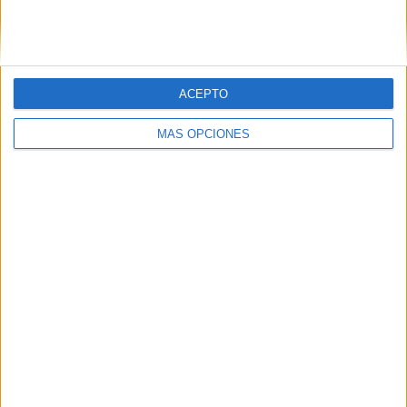
SIGUE NUESTROS TABLEROS EN
PINTEREST
ACEPTO
MÁS OPCIONES
LO MÁS VISITADO
Calendario minimalista curso 2026-2027
para docentes
Dibujos para colorear de las Guerreras K
pop