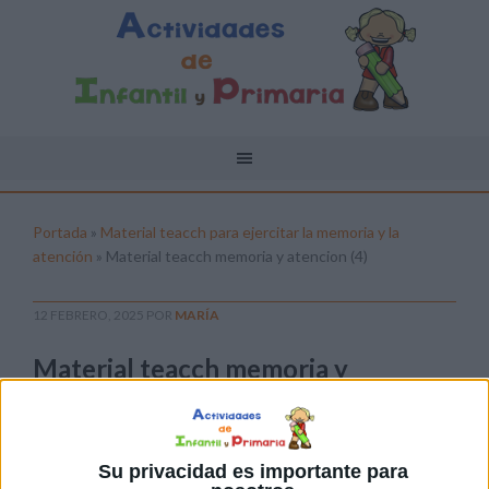
Portada
»
Material teacch para ejercitar la memoria y la
atención
»
Material teacch memoria y atencion (4)
12 FEBRERO, 2025
POR
MARÍA
Material teacch memoria y
atencion (4)
Pulsa sobre el enlace para descargar el
archivo:
Su privacidad es importante para