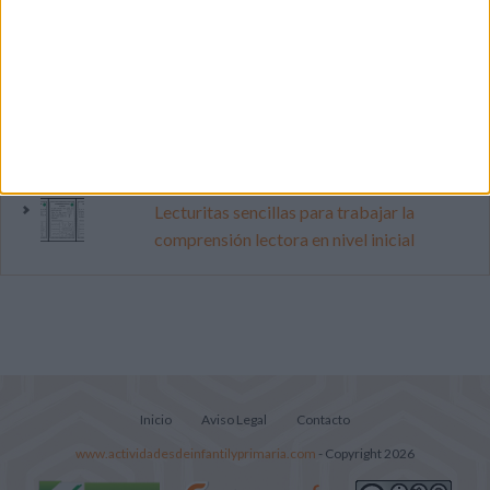
Cuenta atrás para el gran eclipse solar
2026: Cuaderno de actividades para
descubrir el gran fenómeno
Súper librito de 500 actividades para
Infantil y Preescolar
Lecturitas sencillas para trabajar la
comprensión lectora en nivel inicial
Inicio
Aviso Legal
Contacto
www.actividadesdeinfantilyprimaria.com
- Copyright 2026