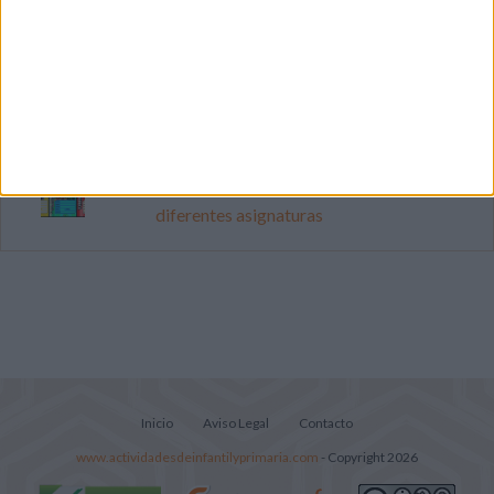
Cuenta atrás para el gran eclipse solar
2026: Cuaderno de actividades para
descubrir el gran fenómeno
Súper librito de 500 actividades para
Infantil y Preescolar
Portadas de Minecraft para cuadernos de
diferentes asignaturas
Inicio
Aviso Legal
Contacto
www.actividadesdeinfantilyprimaria.com
- Copyright 2026