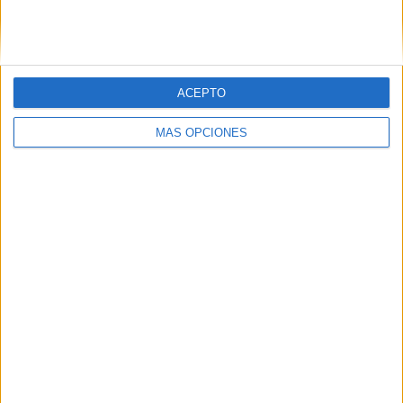
SIGUE NUESTROS TABLEROS EN
PINTEREST
ACEPTO
MÁS OPCIONES
LO MÁS VISITADO
Calendario minimalista curso 2026-2027
para docentes
Dibujos para colorear de las Guerreras K
pop