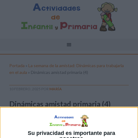
Portada
»
La semana de la amistad: Dinámicas para trabajarla
en el aula
»
Dinámicas amistad primaria (4)
10 FEBRERO, 2025
POR
MARÍA
Dinámicas amistad primaria (4)
Pulsa sobre el enlace para descargar el
archivo:
Su privacidad es importante para