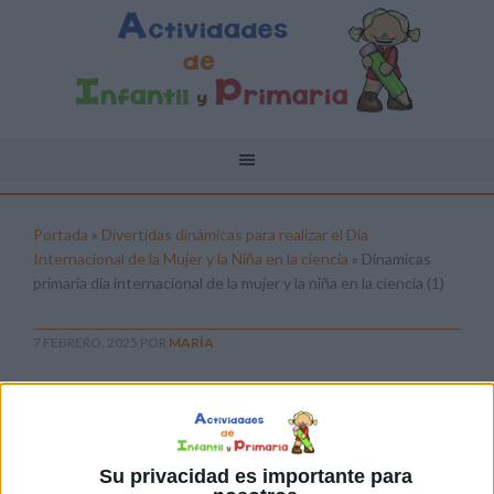
Portada
»
Divertidas dinámicas para realizar el Día
Internacional de la Mujer y la Niña en la ciencia
»
Dinamicas
primaria dia internacional de la mujer y la niña en la ciencia (1)
7 FEBRERO, 2025
POR
MARÍA
Dinamicas primaria dia
internacional de la mujer y la niña
en la ciencia (1)
Su privacidad es importante para