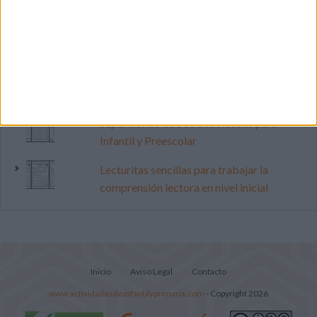
Dibujos para colorear de las Guerreras K
pop
Cuenta atrás para el gran eclipse solar
2026: Cuaderno de actividades para
descubrir el gran fenómeno
Súper librito de 500 actividades para
Infantil y Preescolar
Lecturitas sencillas para trabajar la
comprensión lectora en nivel inicial
Inicio
Aviso Legal
Contacto
www.actividadesdeinfantilyprimaria.com
- Copyright 2026