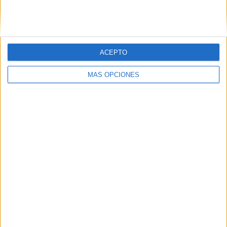
SIGUE NUESTROS TABLEROS EN
PINTEREST
ACEPTO
MÁS OPCIONES
LO MÁS VISITADO
Calendario minimalista curso 2026-2027
para docentes