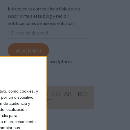
Introduce tu correo electrónico para
suscribirte a este blog y recibir
notificaciones de nuevas entradas.
Dirección
de
email
SUSCRIBIR
Únete a otros 371K suscriptores
ivo, como cookies, y
SIGUE NUESTROS TABLEROS
por un dispositivo
EN PINTEREST
ón de audiencia y
de localización
 clic para
bo el procesamiento
cambiar sus