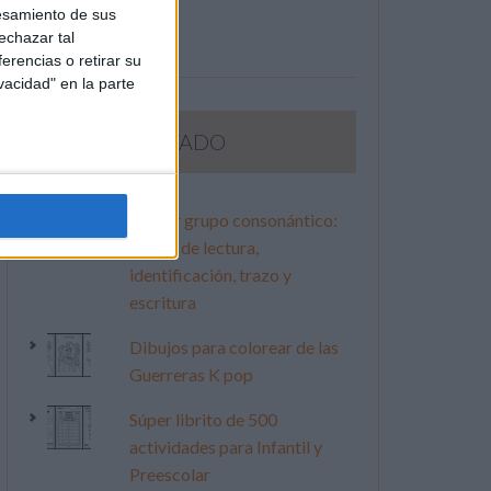
esamiento de sus
echazar tal
erencias o retirar su
vacidad" en la parte
LO MÁS VISITADO
Primer grupo consonántico:
Fichas de lectura,
identificación, trazo y
escritura
Dibujos para colorear de las
Guerreras K pop
Súper librito de 500
actividades para Infantil y
Preescolar