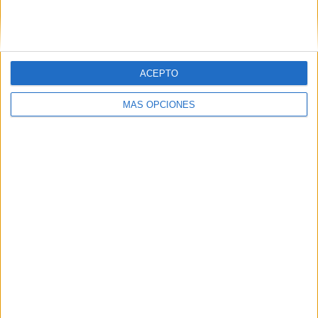
SIGUE NUESTROS TABLEROS EN
PINTEREST
ACEPTO
MÁS OPCIONES
LO MÁS VISITADO
Primer grupo consonántico: Fichas de
lectura, identificación, trazo y escritura
Dibujos para colorear de las Guerreras K
pop