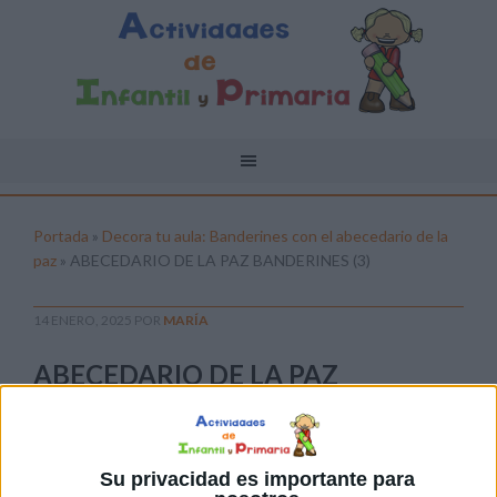
Portada
»
Decora tu aula: Banderines con el abecedario de la
paz
»
ABECEDARIO DE LA PAZ BANDERINES (3)
14 ENERO, 2025
POR
MARÍA
ABECEDARIO DE LA PAZ
BANDERINES (3)
Pulsa sobre el enlace para descargar el
archivo:
Su privacidad es importante para