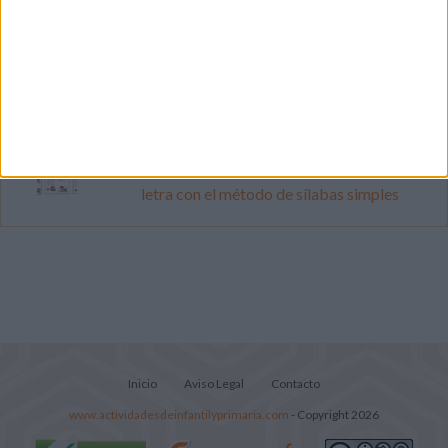
Súper librito de 500 actividades para
Infantil y Preescolar
Lecturitas sencillas para trabajar la
comprensión lectora en nivel inicial
Cuadernito aprendemos a leer letra por
letra con el método de sílabas simples
Inicio
Aviso Legal
Contacto
www.actividadesdeinfantilyprimaria.com
- Copyright 2026