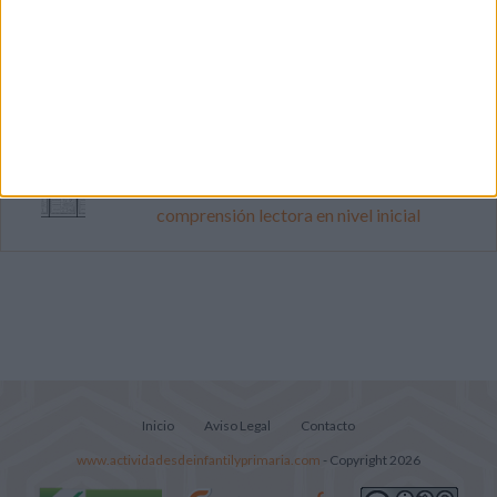
Mejora tu caligrafía durante las
vacaciones con este cuadernillo
Súper librito de 500 actividades para
Infantil y Preescolar
Lecturitas sencillas para trabajar la
comprensión lectora en nivel inicial
Inicio
Aviso Legal
Contacto
www.actividadesdeinfantilyprimaria.com
- Copyright 2026