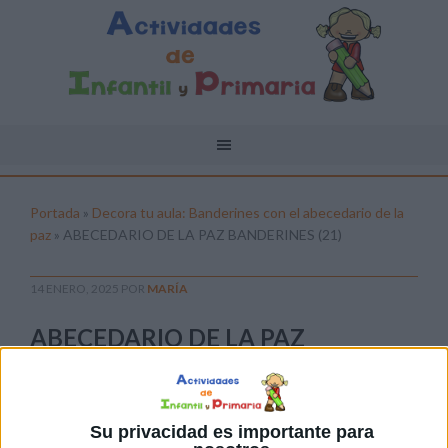
Portada
»
Decora tu aula: Banderines con el abecedario de la
paz
»
ABECEDARIO DE LA PAZ BANDERINES (21)
14 ENERO, 2025
POR
MARÍA
ABECEDARIO DE LA PAZ
BANDERINES (21)
Pulsa sobre el enlace para descargar el
archivo:
Su privacidad es importante para