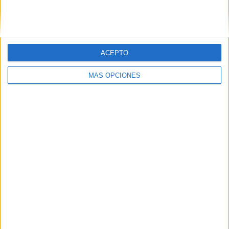
SIGUE NUESTROS TABLEROS EN
PINTEREST
ACEPTO
MÁS OPCIONES
LO MÁS VISITADO
Primer grupo consonántico: Fichas de
lectura, identificación, trazo y escritura
Dibujos para colorear de las Guerreras K
pop