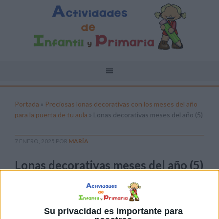
Portada
»
Preciosas lonas decorativas con los meses del año
para la puerta de tu aula
»
Lonas decorativas meses del año (5)
7 ENERO, 2025
POR
MARÍA
Lonas decorativas meses del año (5)
Pulsa sobre el enlace para descargar el
archivo:
Su privacidad es importante para