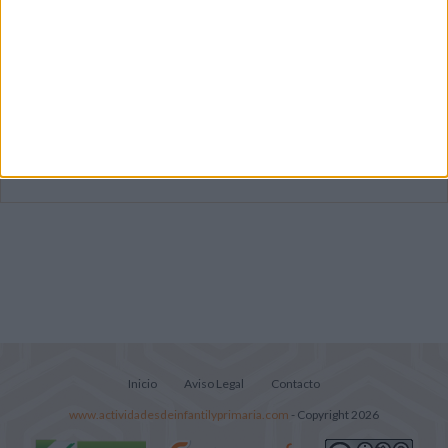
Dibujos para colorear de las Guerreras K
pop
Súper librito de 500 actividades para
Infantil y Preescolar
Lecturitas sencillas para trabajar la
comprensión lectora en nivel inicial
Inicio
Aviso Legal
Contacto
www.actividadesdeinfantilyprimaria.com
- Copyright 2026