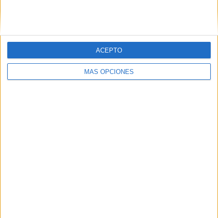
SIGUE NUESTROS TABLEROS EN
PINTEREST
ACEPTO
MÁS OPCIONES
LO MÁS VISITADO
Primer grupo consonántico: Fichas de
lectura, identificación, trazo y escritura
Mejora tu caligrafía durante las
vacaciones con este cuadernillo