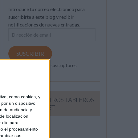
Introduce tu correo electrónico para
suscribirte a este blog y recibir
notificaciones de nuevas entradas.
Dirección
de
email
SUSCRIBIR
Únete a otros 371K suscriptores
ivo, como cookies, y
SIGUE NUESTROS TABLEROS
por un dispositivo
EN PINTEREST
ón de audiencia y
de localización
 clic para
bo el procesamiento
cambiar sus