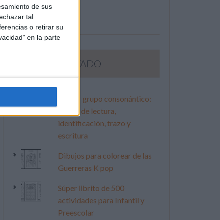
esamiento de sus
echazar tal
erencias o retirar su
vacidad" en la parte
LO MÁS VISITADO
Primer grupo consonántico:
Fichas de lectura,
identificación, trazo y
escritura
Dibujos para colorear de las
Guerreras K pop
Súper librito de 500
actividades para Infantil y
Preescolar