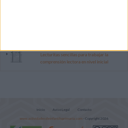
vacaciones con este cuadernillo
Dibujos para colorear de las Guerreras K
pop
Súper librito de 500 actividades para
Infantil y Preescolar
Lecturitas sencillas para trabajar la
comprensión lectora en nivel inicial
Inicio
Aviso Legal
Contacto
www.actividadesdeinfantilyprimaria.com
- Copyright 2026