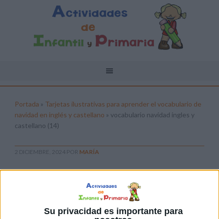
Portada
»
Tarjetas ilustrativas para aprender el vocabulario de
navidad en inglés y castellano
»
vocabulario navidad ingles y
castellano (14)
2 DICIEMBRE, 2024
POR
MARÍA
vocabulario navidad ingles y
castellano (14)
Pulsa sobre el enlace para descargar el
Su privacidad es importante para