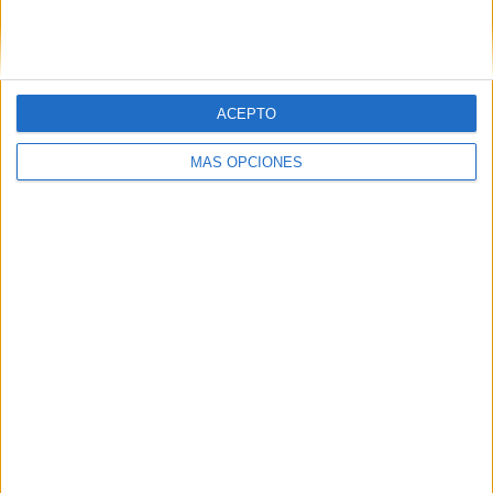
SIGUE NUESTROS TABLEROS EN
PINTEREST
ACEPTO
MÁS OPCIONES
LO MÁS VISITADO
Primer grupo consonántico: Fichas de
lectura, identificación, trazo y escritura
Mejora tu caligrafía durante las