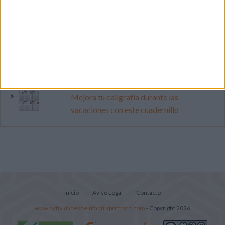
Primer grupo consonántico: Fichas de
lectura, identificación, trazo y escritura
Cuenta atrás para el gran eclipse solar
2026: Cuaderno de actividades para
descubrir el gran fenómeno
Mejora tu caligrafía durante las
vacaciones con este cuadernillo
Inicio
Aviso Legal
Contacto
www.actividadesdeinfantilyprimaria.com
- Copyright 2026