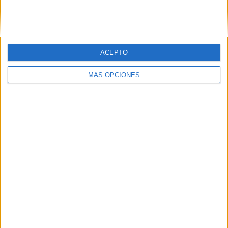
SIGUE NUESTROS TABLEROS EN
PINTEREST
ACEPTO
MÁS OPCIONES
LO MÁS VISITADO
Calendario minimalista curso 2026-2027
para docentes
Dibujos para colorear de las Guerreras K
pop