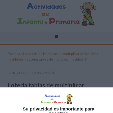
Portada
»
La lotería de las tablas de multiplicar de los elfos
navideños
»
Loteria tablas de multiplicar navidad (6)
29 NOVIEMBRE, 2024
POR
MARÍA
Loteria tablas de multiplicar
navidad (6)
Pulsa sobre el enlace para descargar el
archivo:
Su privacidad es importante para