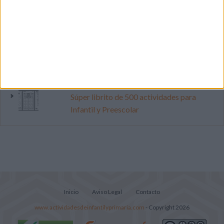
Primer grupo consonántico: Fichas de
lectura, identificación, trazo y escritura
Cuenta atrás para el gran eclipse solar
2026: Cuaderno de actividades para
descubrir el gran fenómeno
Súper librito de 500 actividades para
Infantil y Preescolar
Inicio
Aviso Legal
Contacto
www.actividadesdeinfantilyprimaria.com
- Copyright 2026