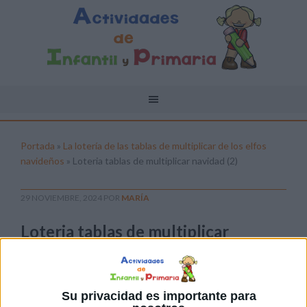
Portada
»
La lotería de las tablas de multiplicar de los elfos
navideños
»
Loteria tablas de multiplicar navidad (2)
29 NOVIEMBRE, 2024
POR
MARÍA
Loteria tablas de multiplicar
navidad (2)
Pulsa sobre el enlace para descargar el
archivo:
Su privacidad es importante para