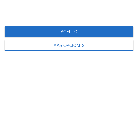
SIGUE NUESTROS TABLEROS EN
PINTEREST
ACEPTO
MÁS OPCIONES
LO MÁS VISITADO
Calendario minimalista curso 2026-2027
para docentes
Dibujos para colorear de las Guerreras K
pop