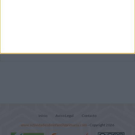
Mejora tu caligrafía durante las
vacaciones con este cuadernillo
Súper librito de 500 actividades para
Infantil y Preescolar
Portadas de Minecraft para cuadernos de
diferentes asignaturas
Inicio
Aviso Legal
Contacto
www.actividadesdeinfantilyprimaria.com
- Copyright 2026