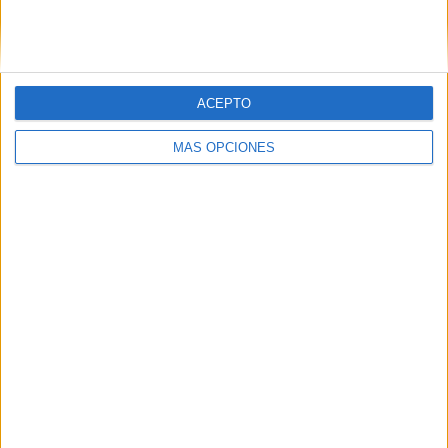
SIGUE NUESTROS TABLEROS EN
PINTEREST
ACEPTO
MÁS OPCIONES
LO MÁS VISITADO
Dibujos para colorear de las Guerreras K
pop
Primer grupo consonántico: Fichas de
lectura, identificación, trazo y escritura