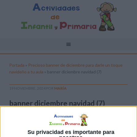
Portada
»
Precioso banner de diciembre para darle un toque
navideño a tu aula
»
banner diciembre navidad (7)
19 NOVIEMBRE, 2024
POR
MARÍA
banner diciembre navidad (7)
Pulsa sobre el enlace para descargar el
archivo:
Su privacidad es importante para