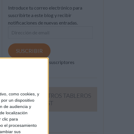
Introduce tu correo electrónico para
suscribirte a este blog y recibir
notificaciones de nuevas entradas.
Dirección
de
email
SUSCRIBIR
Únete a otros 371K suscriptores
ivo, como cookies, y
SIGUE NUESTROS TABLEROS
por un dispositivo
EN PINTEREST
ón de audiencia y
de localización
 clic para
bo el procesamiento
cambiar sus