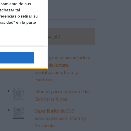
esamiento de sus
echazar tal
erencias o retirar su
vacidad" en la parte
LO MÁS VISITADO
Primer grupo consonántico:
Fichas de lectura,
identificación, trazo y
escritura
Dibujos para colorear de las
Guerreras K pop
Súper librito de 500
actividades para Infantil y
Preescolar