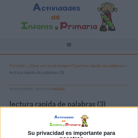
Portada
»
¿Qué ves en la imagen? Lectura rápida de palabras
»
lectura rapida de palabras (3)
8 NOVIEMBRE, 2024
POR
MARÍA
lectura rapida de palabras (3)
Pulsa sobre el enlace para descargar el
archivo:
Su privacidad es importante para