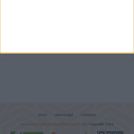
Súper librito de 500 actividades para
Infantil y Preescolar
Mejora tu caligrafía durante las
vacaciones con este cuadernillo
Lecturitas sencillas para trabajar la
comprensión lectora en nivel inicial
Inicio
Aviso Legal
Contacto
www.actividadesdeinfantilyprimaria.com
- Copyright 2026