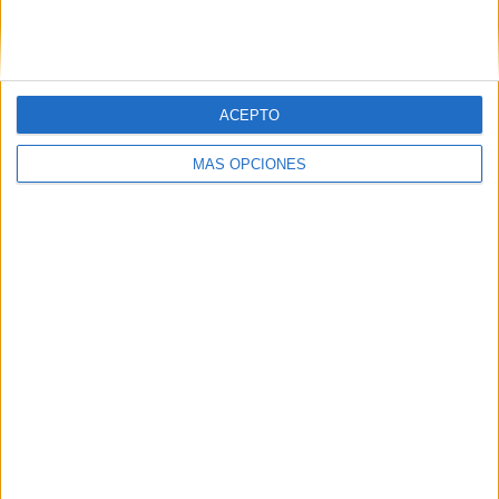
SIGUE NUESTROS TABLEROS EN
PINTEREST
ACEPTO
MÁS OPCIONES
LO MÁS VISITADO
Primer grupo consonántico: Fichas de
lectura, identificación, trazo y escritura
Dibujos para colorear de las Guerreras K
pop