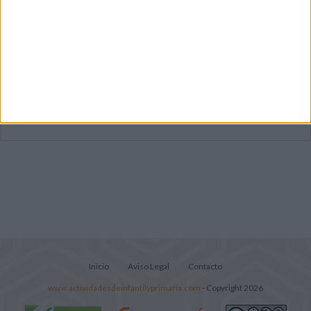
Súper librito de 500 actividades para
Infantil y Preescolar
Mejora tu caligrafía durante las
vacaciones con este cuadernillo
Lecturitas sencillas para trabajar la
comprensión lectora en nivel inicial
Inicio
Aviso Legal
Contacto
www.actividadesdeinfantilyprimaria.com
- Copyright 2026