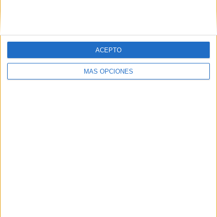
SIGUE NUESTROS TABLEROS EN
PINTEREST
ACEPTO
MÁS OPCIONES
LO MÁS VISITADO
Primer grupo consonántico: Fichas de
lectura, identificación, trazo y escritura
Dibujos para colorear de las Guerreras K
pop