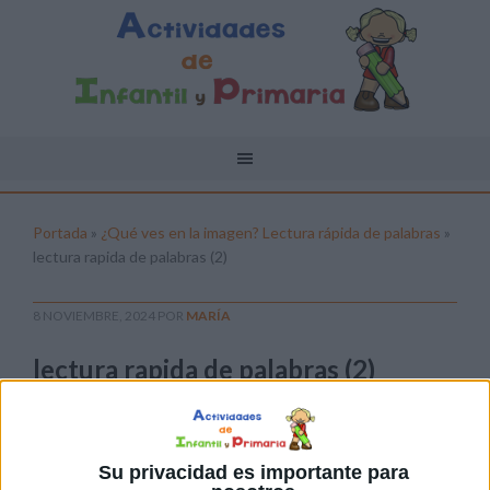
Portada
»
¿Qué ves en la imagen? Lectura rápida de palabras
»
lectura rapida de palabras (2)
8 NOVIEMBRE, 2024
POR
MARÍA
lectura rapida de palabras (2)
Pulsa sobre el enlace para descargar el
archivo:
Su privacidad es importante para