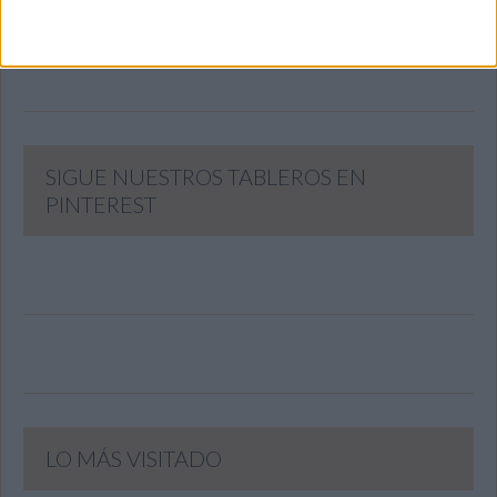
SUSCRIBIR
Únete a otros 371K suscriptores
SIGUE NUESTROS TABLEROS EN
PINTEREST
LO MÁS VISITADO