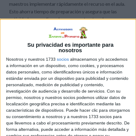
maestros implementar rápidamente el recurso en el aula.
Esto ahorra tiempo de preparación y asegura que las
actividades se realicen de manera estructurada y
efectiva. Con su enfoque estructurado y sus
instrucciones detalladas, ofrece una manera accesible y
efectiva de apoyar el desarrollo de habilidades de lectura
Su privacidad es importante para
temprana en Infantil y primeros cursos de Primaria
nosotros
Nosotros y nuestros 1733
socios
almacenamos y/o accedemos
Este recurso, además, es especialmente útil para
a información en un dispositivo, como cookies, y procesamos
datos personales, como identificadores únicos e información
estudiantes que enfrentan dificultades con
estándar enviada por un dispositivo para publicidad y contenido
la
lectoescritura
. La práctica repetitiva y estructurada
personalizado, medición de publicidad y contenido,
con sílabas y palabras ayuda a mejorar la decodificación
investigación de audiencia y desarrollo de servicios.
Con su
y el reconocimiento de patrones fonológicos, lo que
permiso, nosotros y nuestros socios podemos utilizar datos de
facilita la superación de barreras en la lectura.
localización geográfica precisa e identificación mediante las
características de dispositivos. Puede hacer clic para otorgarnos
su consentimiento a nosotros y a nuestros 1733 socios para
que llevemos a cabo el procesamiento previamente descrito. De
forma alternativa, puede acceder a información más detallada y
cambiar sus preferencias antes de otorgar o negar su