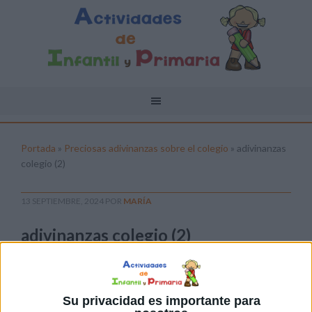
Portada
»
Preciosas adivinanzas sobre el colegio
»
adivinanzas
colegio (2)
13 SEPTIEMBRE, 2024
POR
MARÍA
adivinanzas colegio (2)
Pulsa sobre el enlace para descargar el
archivo:
Su privacidad es importante para