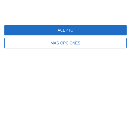
SIGUE NUESTROS TABLEROS EN
PINTEREST
ACEPTO
MÁS OPCIONES
LO MÁS VISITADO
Calendario minimalista curso 2026-2027
para docentes
Dibujos para colorear de las Guerreras K
pop