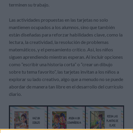
terminen su trabajo.
Las actividades propuestas en las tarjetas no solo
mantienen ocupados a los alumnos, sino que también
están diseñadas para reforzar habilidades clave, como la
lectura, la creatividad, la resolución de problemas
matemáticos, y el pensamiento crítico. Así, los niños
siguen aprendiendo mientras esperan. Al incluir opciones
como “escribir una historia corta” o “crear un dibujo
sobre tu tema favorito”, las tarjetas invitan a los niños a
explorar su lado creativo, algo que a menudo no se puede
abordar de manera tan libre en el desarrollo del currículo
diario.