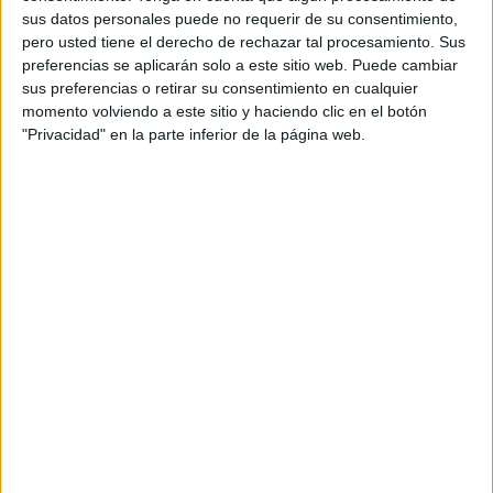
sus datos personales puede no requerir de su consentimiento,
pero usted tiene el derecho de rechazar tal procesamiento. Sus
preferencias se aplicarán solo a este sitio web. Puede cambiar
sus preferencias o retirar su consentimiento en cualquier
momento volviendo a este sitio y haciendo clic en el botón
SUSCRIBETE
"Privacidad" en la parte inferior de la página web.
Introduce tu correo electrónico para suscribirte a este blog
y recibir notificaciones de nuevas entradas.
Dirección
de
email
SUSCRIBIR
Únete a otros 371K suscriptores