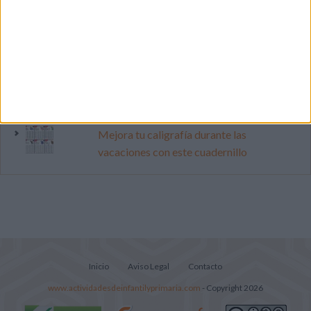
Primer grupo consonántico: Fichas de
lectura, identificación, trazo y escritura
Cuenta atrás para el gran eclipse solar
2026: Cuaderno de actividades para
descubrir el gran fenómeno
Mejora tu caligrafía durante las
vacaciones con este cuadernillo
Inicio
Aviso Legal
Contacto
www.actividadesdeinfantilyprimaria.com
- Copyright 2026