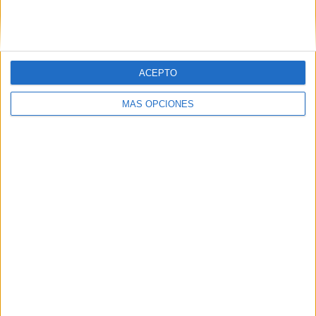
SIGUE NUESTROS TABLEROS EN
PINTEREST
ACEPTO
MÁS OPCIONES
LO MÁS VISITADO
Calendario minimalista curso 2026-2027
para docentes
Dibujos para colorear de las Guerreras K
pop