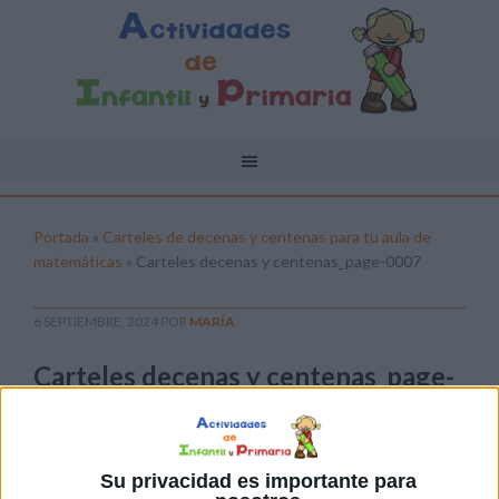
Portada
»
Carteles de decenas y centenas para tu aula de
matemáticas
»
Carteles decenas y centenas_page-0007
6 SEPTIEMBRE, 2024
POR
MARÍA
Carteles decenas y centenas_page-
0007
Pulsa sobre el enlace para descargar el
archivo:
Su privacidad es importante para