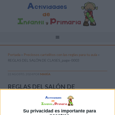
Portada
»
Preciosos cartelitos con las reglas para tu aula
»
REGLAS DEL SALÓN DE CLASES_page-0003
22 AGOSTO, 2024
POR
MARÍA
REGLAS DEL SALÓN DE
CLASES_page-0003
Pulsa sobre el enlace para descargar el
archivo:
Su privacidad es importante para