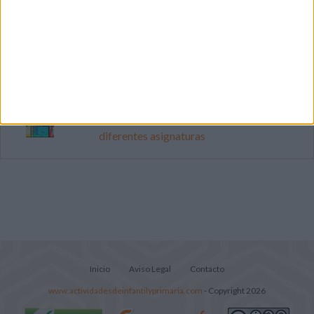
Mejora tu caligrafía durante las
vacaciones con este cuadernillo
Súper librito de 500 actividades para
Infantil y Preescolar
Portadas de Minecraft para cuadernos de
diferentes asignaturas
Inicio
Aviso Legal
Contacto
www.actividadesdeinfantilyprimaria.com
- Copyright 2026