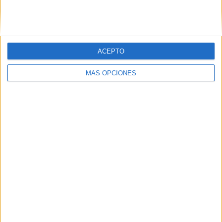
SIGUE NUESTROS TABLEROS EN
PINTEREST
ACEPTO
MÁS OPCIONES
LO MÁS VISITADO
Dibujos para colorear de las Guerreras K
pop
Primer grupo consonántico: Fichas de
lectura, identificación, trazo y escritura