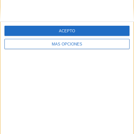
ACEPTO
LO MÁS VISITADO
MÁS OPCIONES
Calendario minimalista curso 2026-2027
para docentes
Dibujos para colorear de las Guerreras K
pop
Cuenta atrás para el gran eclipse solar
2026: Cuaderno de actividades para
descubrir el gran fenómeno
Súper librito de 500 actividades para