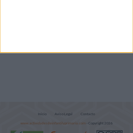
Infantil y Preescolar
Carteles con pictogramas para prevenir
conductas de daño
Inicio
Aviso Legal
Contacto
www.actividadesdeinfantilyprimaria.com
- Copyright 2026