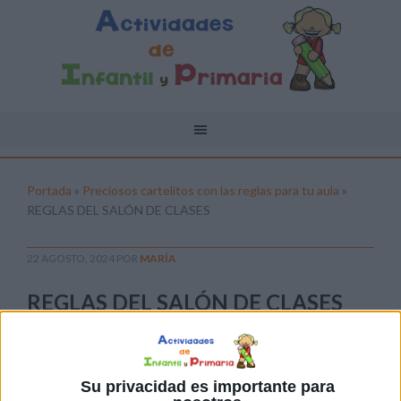
Portada
»
Preciosos cartelitos con las reglas para tu aula
»
REGLAS DEL SALÓN DE CLASES
22 AGOSTO, 2024
POR
MARÍA
REGLAS DEL SALÓN DE CLASES
Pulsa sobre el enlace para descargar el
archivo:
Su privacidad es importante para