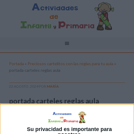
Portada
»
Preciosos cartelitos con las reglas para tu aula
»
portada carteles reglas aula
22 AGOSTO, 2024
POR
MARÍA
portada carteles reglas aula
Pulsa sobre el enlace para descargar el
archivo:
Su privacidad es importante para