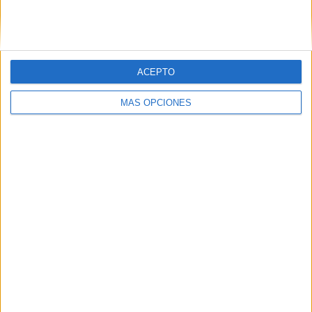
SIGUE NUESTROS TABLEROS EN
PINTEREST
ACEPTO
MÁS OPCIONES
LO MÁS VISITADO
Primer grupo consonántico: Fichas de
lectura, identificación, trazo y escritura
Dibujos para colorear de las Guerreras K
pop