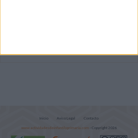
Súper librito de 500 actividades para
Infantil y Preescolar
Mejora tu caligrafía durante las
vacaciones con este cuadernillo
Lecturitas sencillas para trabajar la
comprensión lectora en nivel inicial
Inicio
Aviso Legal
Contacto
www.actividadesdeinfantilyprimaria.com
- Copyright 2026