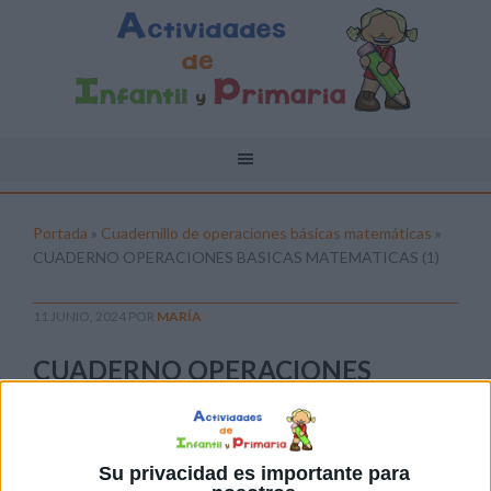
Portada
»
Cuadernillo de operaciones básicas matemáticas
»
CUADERNO OPERACIONES BASICAS MATEMATICAS (1)
11 JUNIO, 2024
POR
MARÍA
CUADERNO OPERACIONES
BASICAS MATEMATICAS (1)
Pulsa sobre el enlace para descargar el
archivo:
Su privacidad es importante para