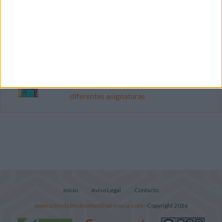
Mejora tu caligrafía durante las
vacaciones con este cuadernillo
Súper librito de 500 actividades para
Infantil y Preescolar
Portadas de Minecraft para cuadernos de
diferentes asignaturas
Inicio
Aviso Legal
Contacto
www.actividadesdeinfantilyprimaria.com
- Copyright 2026