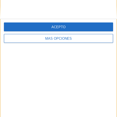
SIGUE NUESTROS TABLEROS EN
PINTEREST
ACEPTO
MÁS OPCIONES
LO MÁS VISITADO
Dibujos para colorear de las Guerreras K
pop
Primer grupo consonántico: Fichas de
lectura, identificación, trazo y escritura