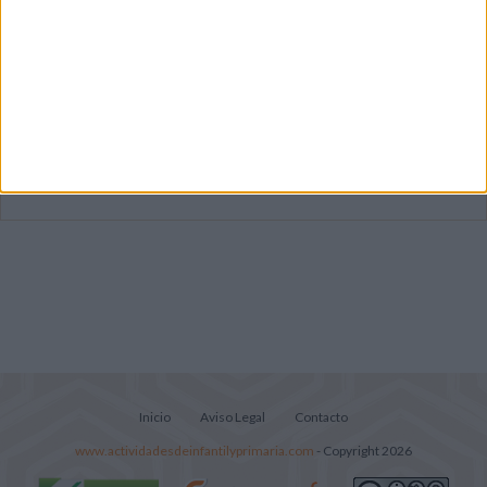
Primer grupo consonántico: Fichas de
lectura, identificación, trazo y escritura
Mejora tu caligrafía durante las
vacaciones con este cuadernillo
Súper librito de 500 actividades para
Infantil y Preescolar
Inicio
Aviso Legal
Contacto
www.actividadesdeinfantilyprimaria.com
- Copyright 2026