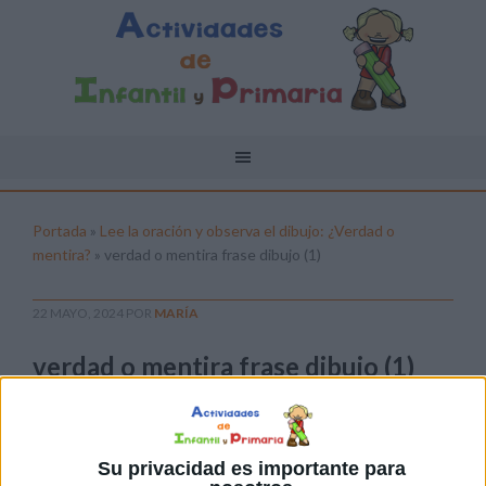
Portada
»
Lee la oración y observa el dibujo: ¿Verdad o
mentira?
»
verdad o mentira frase dibujo (1)
22 MAYO, 2024
POR
MARÍA
verdad o mentira frase dibujo (1)
Pulsa sobre el enlace para descargar el
archivo:
Su privacidad es importante para