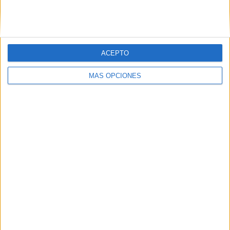
SIGUE NUESTROS TABLEROS EN
PINTEREST
ACEPTO
MÁS OPCIONES
LO MÁS VISITADO
Calendario minimalista curso 2026-2027
para docentes
Dibujos para colorear de las Guerreras K
pop