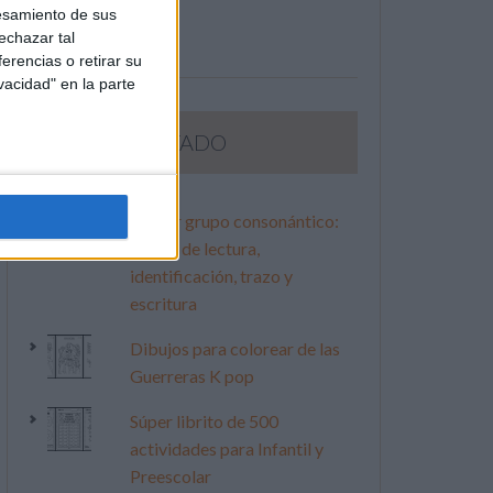
esamiento de sus
echazar tal
erencias o retirar su
vacidad" en la parte
LO MÁS VISITADO
Primer grupo consonántico:
Fichas de lectura,
identificación, trazo y
escritura
Dibujos para colorear de las
Guerreras K pop
Súper librito de 500
actividades para Infantil y
Preescolar