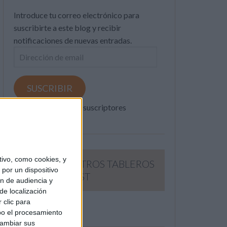
Introduce tu correo electrónico para
suscribirte a este blog y recibir
notificaciones de nuevas entradas.
Dirección
de
email
SUSCRIBIR
Únete a otros 371K suscriptores
ivo, como cookies, y
SIGUE NUESTROS TABLEROS
por un dispositivo
EN PINTEREST
ón de audiencia y
de localización
 clic para
bo el procesamiento
cambiar sus