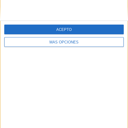
SIGUE NUESTROS TABLEROS EN
PINTEREST
ACEPTO
MÁS OPCIONES
LO MÁS VISITADO
Dibujos para colorear de las Guerreras K
pop
Primer grupo consonántico: Fichas de
lectura, identificación, trazo y escritura