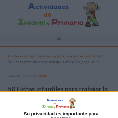
Portada
»
Fichas Infantiles para trabajar la atención 50 PAG.
»
50 Fichas Infantiles para trabajar la atención_page-0021
24 ABRIL, 2024
POR
MARÍA
50 Fichas Infantiles para trabajar la
atención_page-0021
Pulsa sobre el enlace para descargar el
archivo:
Su privacidad es importante para