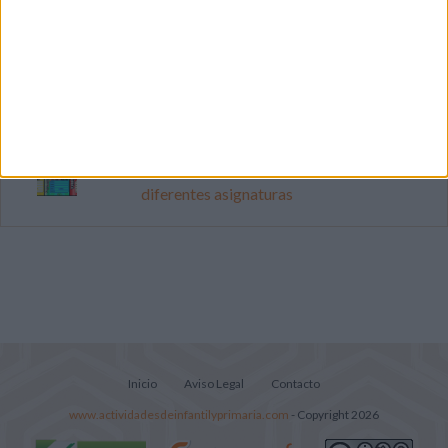
Mejora tu caligrafía durante las
vacaciones con este cuadernillo
Súper librito de 500 actividades para
Infantil y Preescolar
Portadas de Minecraft para cuadernos de
diferentes asignaturas
Inicio
Aviso Legal
Contacto
www.actividadesdeinfantilyprimaria.com
- Copyright 2026