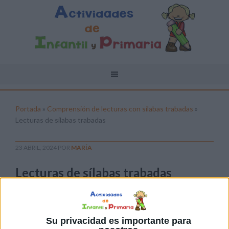
Portada
»
Comprensión de lecturas con sílabas trabadas
»
Lecturas de sílabas trabadas
23 ABRIL, 2024
POR
MARÍA
Lecturas de sílabas trabadas
Pulsa sobre el enlace para descargar el
archivo:
Su privacidad es importante para