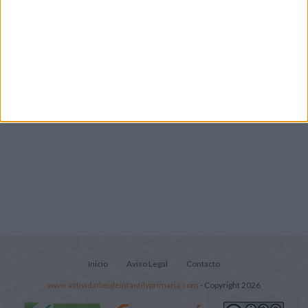
Lecturitas sencillas para trabajar la
comprensión lectora en nivel inicial
Inicio
Aviso Legal
Contacto
www.actividadesdeinfantilyprimaria.com
- Copyright 2026