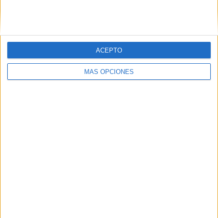
ACEPTO
LO MÁS VISITADO
MÁS OPCIONES
Primer grupo consonántico: Fichas de
lectura, identificación, trazo y escritura
Dibujos para colorear de las Guerreras K
pop
Súper librito de 500 actividades para
Infantil y Preescolar
Mejora tu caligrafía durante las
vacaciones con este cuadernillo