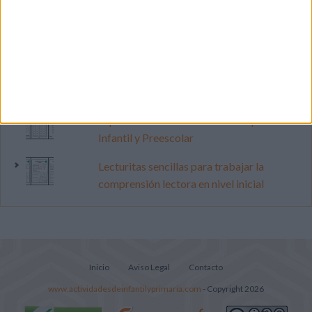
Mejora tu caligrafía durante las
vacaciones con este cuadernillo
Dibujos para colorear de las Guerreras K
pop
Súper librito de 500 actividades para
Infantil y Preescolar
Lecturitas sencillas para trabajar la
comprensión lectora en nivel inicial
Inicio
Aviso Legal
Contacto
www.actividadesdeinfantilyprimaria.com
- Copyright 2026