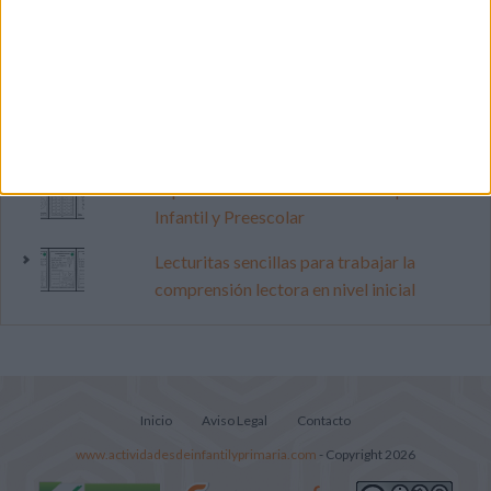
Mejora tu caligrafía durante las
vacaciones con este cuadernillo
Dibujos para colorear de las Guerreras K
pop
Súper librito de 500 actividades para
Infantil y Preescolar
Lecturitas sencillas para trabajar la
comprensión lectora en nivel inicial
Inicio
Aviso Legal
Contacto
www.actividadesdeinfantilyprimaria.com
- Copyright 2026