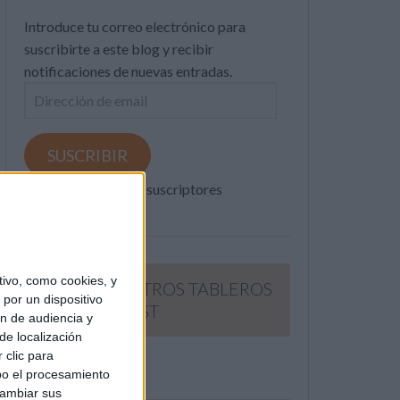
Introduce tu correo electrónico para
suscribirte a este blog y recibir
notificaciones de nuevas entradas.
Dirección
de
email
SUSCRIBIR
Únete a otros 371K suscriptores
ivo, como cookies, y
SIGUE NUESTROS TABLEROS
por un dispositivo
EN PINTEREST
ón de audiencia y
de localización
 clic para
bo el procesamiento
cambiar sus