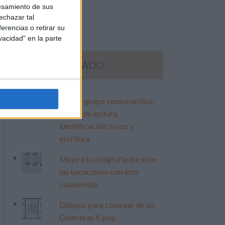
esamiento de sus
echazar tal
erencias o retirar su
vacidad" en la parte
LO MÁS VISITADO
Primer grupo consonántico:
Fichas de lectura,
identificación, trazo y
escritura
Mejora tu caligrafía durante
las vacaciones con este
cuadernillo
Dibujos para colorear de las
Guerreras K pop