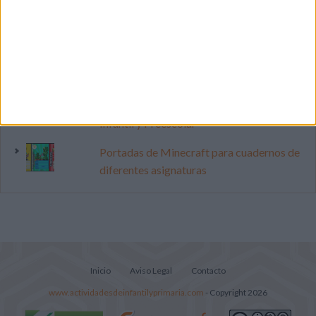
pop
Cuenta atrás para el gran eclipse solar
2026: Cuaderno de actividades para
descubrir el gran fenómeno
Súper librito de 500 actividades para
Infantil y Preescolar
Portadas de Minecraft para cuadernos de
diferentes asignaturas
Inicio
Aviso Legal
Contacto
www.actividadesdeinfantilyprimaria.com
- Copyright 2026