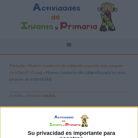
Portada
»
Nuevo cuaderno de caligrafía para los mas peques
de infantil 50 pag
»
Nuevo cuaderno de caligrafía para los mas
peques de infantil (46)
20 ABRIL, 2024
POR
MARÍA
Nuevo cuaderno de caligrafía para
los mas peques de infantil (46)
Pulsa sobre el enlace para descargar el
Su privacidad es importante para