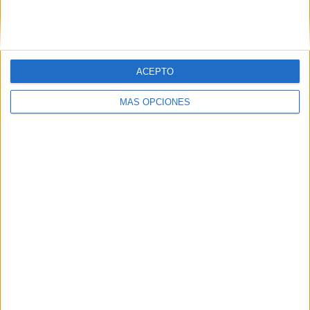
SIGUE NUESTROS TABLEROS EN
PINTEREST
ACEPTO
MÁS OPCIONES
LO MÁS VISITADO
Calendario minimalista curso 2026-2027
para docentes
Dibujos para colorear de las Guerreras K