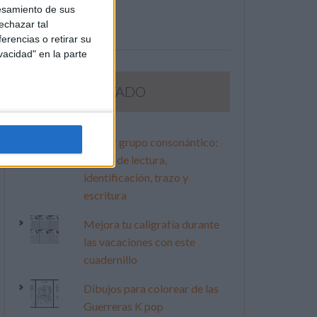
esamiento de sus
echazar tal
erencias o retirar su
vacidad" en la parte
LO MÁS VISITADO
Primer grupo consonántico:
Fichas de lectura,
identificación, trazo y
escritura
Mejora tu caligrafía durante
las vacaciones con este
cuadernillo
Dibujos para colorear de las
Guerreras K pop