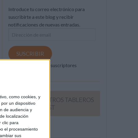
Introduce tu correo electrónico para
suscribirte a este blog y recibir
notificaciones de nuevas entradas.
Dirección
de
email
SUSCRIBIR
Únete a otros 371K suscriptores
ivo, como cookies, y
SIGUE NUESTROS TABLEROS
por un dispositivo
EN PINTEREST
ón de audiencia y
de localización
 clic para
bo el procesamiento
cambiar sus