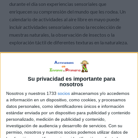
durante el día son experiencias sensoriales que
enriquecen su comprensión del mundo que les rodea. Un
calendario de actividades al aire libre en mayo puede
incluir actividades sensoriales como la recolección de
muestras naturales, la observación de insectos o la
exploración táctil de diferentes texturas en la naturaleza.
El tiempo al aire libre fomenta un estilo de vida activo y
saludable desde una edad temprana. Correr, saltar, trepar
y jugar al aire libre no solo desarrolla la coordinación
Su privacidad es importante para
motora y la fuerza física, sino que también promueve
nosotros
hábitos saludables que pueden durar toda la vida. Un
Nosotros y nuestros 1733
socios
almacenamos y/o accedemos
calendario de actividades al aire libre puede incluir
a información en un dispositivo, como cookies, y procesamos
juegos grupales, carreras de obstáculos, circuitos de
datos personales, como identificadores únicos e información
juegos y otras actividades físicas que mantengan a los
estándar enviada por un dispositivo para publicidad y contenido
personalizado, medición de publicidad y contenido,
niños activos y comprometidos.
investigación de audiencia y desarrollo de servicios.
Con su
permiso, nosotros y nuestros socios podemos utilizar datos de
Fomentar una conexión con la naturaleza desde una edad