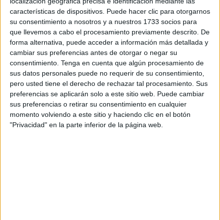
localización geográfica precisa e identificación mediante las
temprana es fundamental para cultivar una apreciación
características de dispositivos. Puede hacer clic para otorgarnos
por el medio ambiente y una actitud de cuidado hacia él.
su consentimiento a nosotros y a nuestros 1733 socios para
que llevemos a cabo el procesamiento previamente descrito. De
Al pasar tiempo al aire libre, los niños desarrollan un
forma alternativa, puede acceder a información más detallada y
sentido de respeto y admiración por la naturaleza, lo que
cambiar sus preferencias antes de otorgar o negar su
puede motivarles a convertirse en defensores del medio
consentimiento.
Tenga en cuenta que algún procesamiento de
ambiente en el futuro. Un calendario de actividades al
sus datos personales puede no requerir de su consentimiento,
aire libre puede incluir actividades de jardinería,
pero usted tiene el derecho de rechazar tal procesamiento. Sus
excursiones por la naturaleza, proyectos de arte
preferencias se aplicarán solo a este sitio web. Puede cambiar
sus preferencias o retirar su consentimiento en cualquier
inspirados en la naturaleza y otras experiencias que
momento volviendo a este sitio y haciendo clic en el botón
fomenten esta conexión.
"Privacidad" en la parte inferior de la página web.
Trabajar con un calendario de actividades al aire libre en
mayo es una forma efectiva de enriquecer la experiencia
educativa de los niños en el nivel de Infantil. Al ofrecer
oportunidades para el aprendizaje experiencial, la
estimulación sensorial, el estilo de vida activo y la
conexión con la naturaleza, estas actividades
contribuyen al desarrollo integral de los niños y les