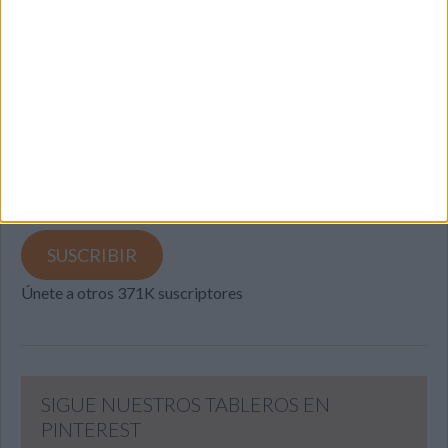
SUSCRIBETE
Introduce tu correo electrónico para suscribirte a este blog
y recibir notificaciones de nuevas entradas.
Dirección
de
email
SUSCRIBIR
Únete a otros 371K suscriptores
SIGUE NUESTROS TABLEROS EN
PINTEREST