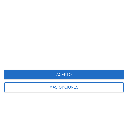
Comparte esto:
Publicado en:
3 Años
,
4 Años
,
5 Años
,
Calendarios
,
Educación
ACEPTO
Infantil
,
Inteligencias Múltiples
,
Plástica y creatividad
,
Plástica
y creatividad
Etiquetado como:
actividades al aire libre
,
MÁS OPCIONES
calendario
,
calendario de actividades
,
educación infantil
,
educación preescolar
,
inteligencias múltiples
,
naturaleza
Comentarios