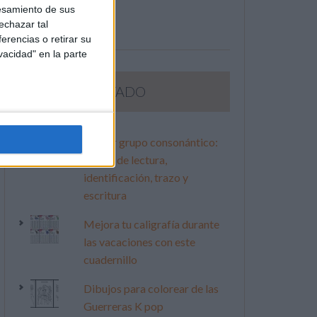
esamiento de sus
echazar tal
erencias o retirar su
vacidad" en la parte
LO MÁS VISITADO
Primer grupo consonántico:
Fichas de lectura,
identificación, trazo y
escritura
Mejora tu caligrafía durante
las vacaciones con este
cuadernillo
Dibujos para colorear de las
Guerreras K pop