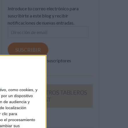
Introduce tu correo electrónico para
suscribirte a este blog y recibir
notificaciones de nuevas entradas.
Dirección
de
email
SUSCRIBIR
Únete a otros 371K suscriptores
ivo, como cookies, y
SIGUE NUESTROS TABLEROS
por un dispositivo
EN PINTEREST
ón de audiencia y
de localización
 clic para
bo el procesamiento
cambiar sus