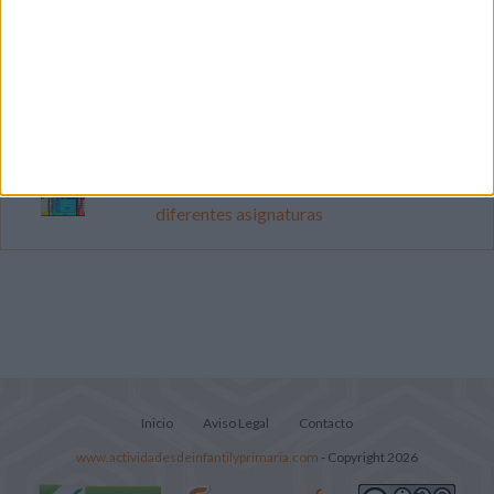
Mejora tu caligrafía durante las
vacaciones con este cuadernillo
Súper librito de 500 actividades para
Infantil y Preescolar
Portadas de Minecraft para cuadernos de
diferentes asignaturas
Inicio
Aviso Legal
Contacto
www.actividadesdeinfantilyprimaria.com
- Copyright 2026