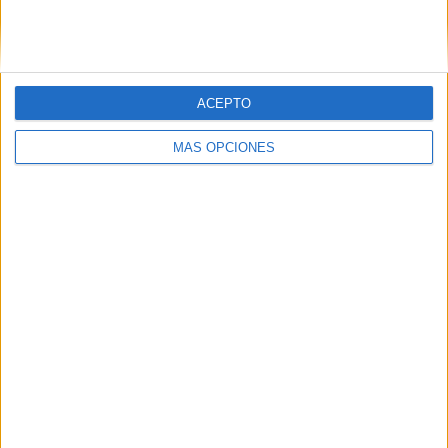
SIGUE NUESTROS TABLEROS EN
PINTEREST
ACEPTO
MÁS OPCIONES
LO MÁS VISITADO
Dibujos para colorear de las Guerreras K
pop
Primer grupo consonántico: Fichas de
lectura, identificación, trazo y escritura