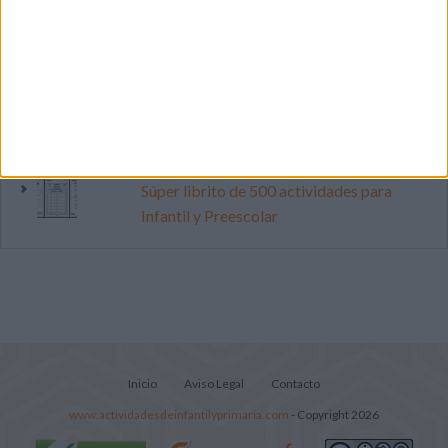
pop
Primer grupo consonántico: Fichas de
lectura, identificación, trazo y escritura
Mejora tu caligrafía durante las
vacaciones con este cuadernillo
Súper librito de 500 actividades para
Infantil y Preescolar
Inicio
Aviso Legal
Contacto
www.actividadesdeinfantilyprimaria.com
- Copyright 2026