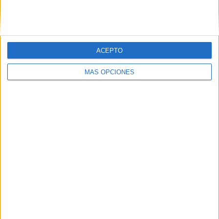
SIGUE NUESTROS TABLEROS EN
PINTEREST
ACEPTO
MÁS OPCIONES
LO MÁS VISITADO
Calendario minimalista curso 2026-2027
para docentes
Dibujos para colorear de las Guerreras K