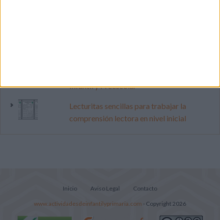
pop
Cuenta atrás para el gran eclipse solar
2026: Cuaderno de actividades para
descubrir el gran fenómeno
Súper librito de 500 actividades para
Infantil y Preescolar
Lecturitas sencillas para trabajar la
comprensión lectora en nivel inicial
Inicio
Aviso Legal
Contacto
www.actividadesdeinfantilyprimaria.com
- Copyright 2026