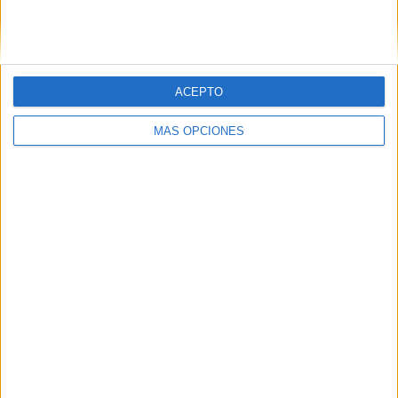
SIGUE NUESTROS TABLEROS EN
PINTEREST
ACEPTO
MÁS OPCIONES
LO MÁS VISITADO
Calendario minimalista curso 2026-2027
para docentes
Dibujos para colorear de las Guerreras K