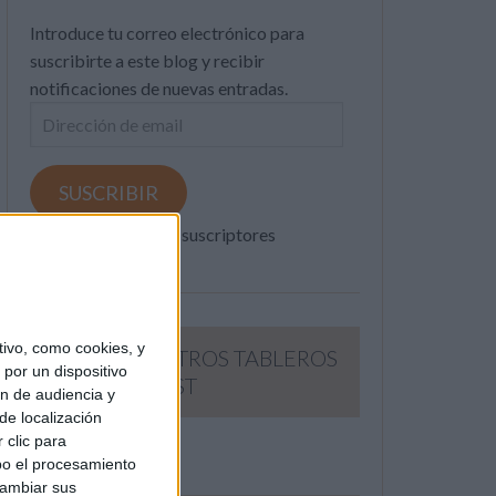
Introduce tu correo electrónico para
suscribirte a este blog y recibir
notificaciones de nuevas entradas.
Dirección
de
email
SUSCRIBIR
Únete a otros 371K suscriptores
ivo, como cookies, y
SIGUE NUESTROS TABLEROS
por un dispositivo
EN PINTEREST
ón de audiencia y
de localización
 clic para
bo el procesamiento
cambiar sus