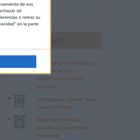
esamiento de sus
echazar tal
erencias o retirar su
vacidad" en la parte
LO MÁS VISITADO
Primer grupo consonántico:
Fichas de lectura,
identificación, trazo y
escritura
Dibujos para colorear de las
Guerreras K pop
Súper librito de 500
actividades para Infantil y
Preescolar