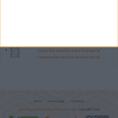
pop
Súper librito de 500 actividades para
Infantil y Preescolar
Cuadernito aprendemos a leer letra por
letra con el método de sílabas simples
Lecturitas sencillas para trabajar la
comprensión lectora en nivel inicial
Inicio
Aviso Legal
Contacto
www.actividadesdeinfantilyprimaria.com
- Copyright 2026