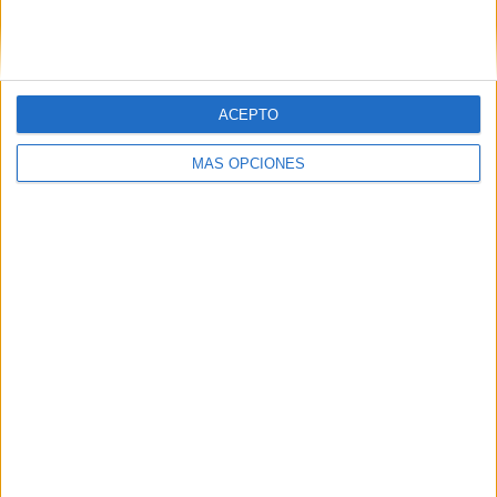
SIGUE NUESTROS TABLEROS EN
PINTEREST
ACEPTO
MÁS OPCIONES
LO MÁS VISITADO
Primer grupo consonántico: Fichas de
lectura, identificación, trazo y escritura
Dibujos para colorear de las Guerreras K